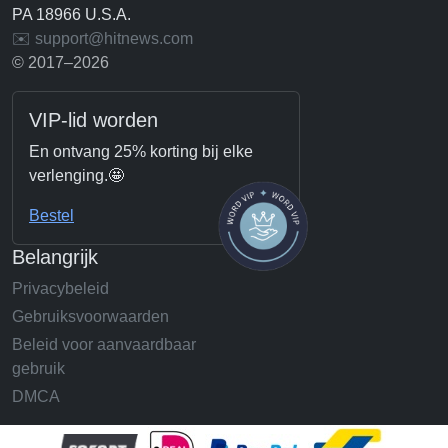
PA 18966 U.S.A.
✉️ support@hitnews.com
© 2017–2026
VIP-lid worden
En ontvang 25% korting bij elke
verlenging.🤩
Bestel
Belangrijk
Privacybeleid
Gebruiksvoorwaarden
Beleid voor aanvaardbaar
gebruik
DMCA